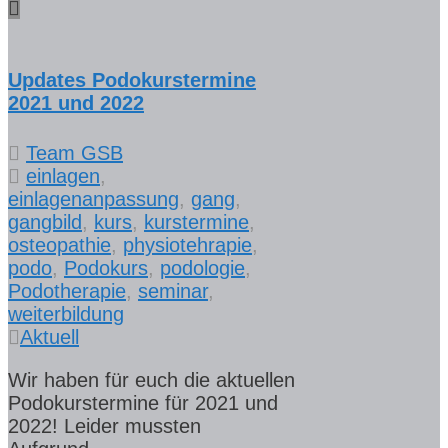
Updates Podokurstermine
2021 und 2022
Team GSB
einlagen
,
einlagenanpassung
,
gang
,
gangbild
,
kurs
,
kurstermine
,
osteopathie
,
physiotehrapie
,
podo
,
Podokurs
,
podologie
,
Podotherapie
,
seminar
,
weiterbildung
Aktuell
Wir haben für euch die aktuellen
Podokurstermine für 2021 und
2022! Leider mussten