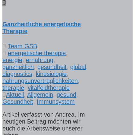
Ganzheitliche energetische
Therapie
Team GSB
energetische therapie
,
energie
,
ernährung
,
ganzheitlich
,
gesundheit
,
global
diagnostics
,
kinesiologie
,
nahrungsunverträglichkeiten
,
therapie
,
vitalfeldtherapie
Aktuell
,
Allgemein
,
gesund
,
Gesundheit
,
Immunsystem
Artikel verfasst von Andrea. Im
heutigen Beitrag möchten wir
euch die Arbeitsweise unserer