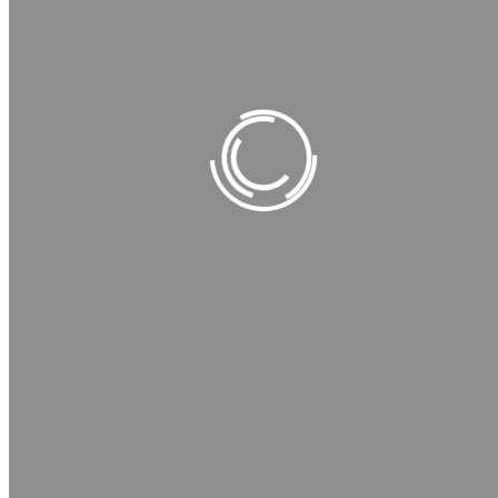
Ich sehe die Osteopathie als meine
Berufung, meine
Herzensangelegenheit!
Ich bin ein lebensbejahender und
feinfühliger Mensch. Jeder Patient
soll meinen Raum mit einem
guten Gefühl und einem Lächeln
auf den Lippen verlassen! Das ist
meine Motivation!